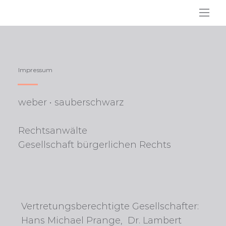
Impressum
weber • sauberschwarz
Rechtsanwälte
Gesellschaft bürgerlichen Rechts
Vertretungsberechtigte Gesellschafter:
Hans Michael Prange, Dr. Lambert