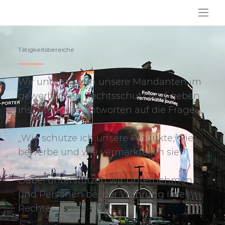
Tätigkeitsbereiche
Wir unterstützen unsere Mandanten im
gewerblichen Rechtsschutz und geben
insbesondere Antworten auf die Frage:
„Wie schütze ich unsere Produkte, wie
bewerbe und wie vermarkte ich sie?“
Dabei unterstützen wir Unternehmen
und Personen bei der Wahrung Ihrer
Rechte.